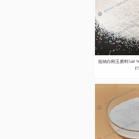
低钠白刚玉磨料54# White
F