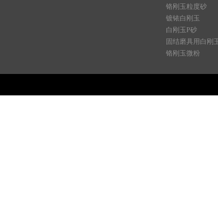
铬刚玉粒度砂
镀铱白刚玉
白刚玉P砂
固结磨具用白刚
铬刚玉微粉